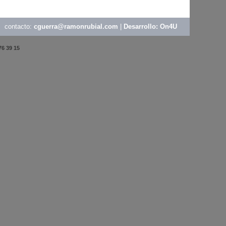
contacto:
cguerra@ramonrubial.com
|
Desarrollo: On4U
76 39 15