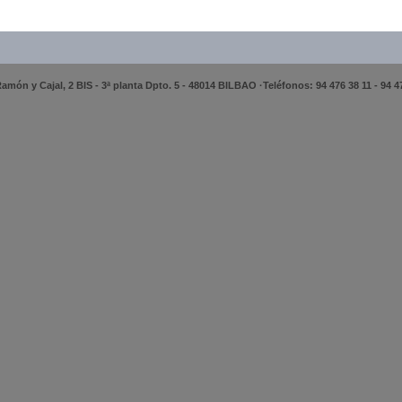
amón y Cajal, 2 BIS - 3ª planta Dpto. 5 - 48014 BILBAO ·Teléfonos: 94 476 38 11 - 94 4