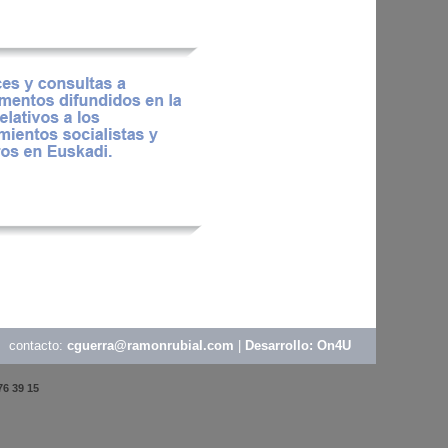
contacto:
cguerra@ramonrubial.com
|
Desarrollo: On4U
76 39 15