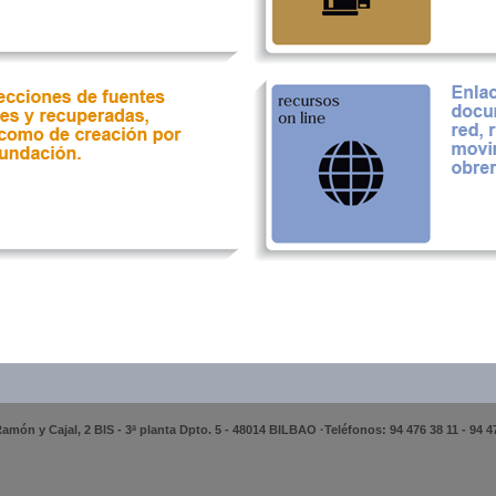
amón y Cajal, 2 BIS - 3ª planta Dpto. 5 - 48014 BILBAO ·Teléfonos: 94 476 38 11 - 94 4